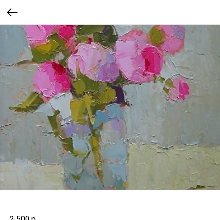
2 500
р.