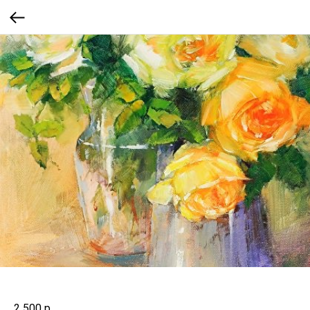
2 500
р.