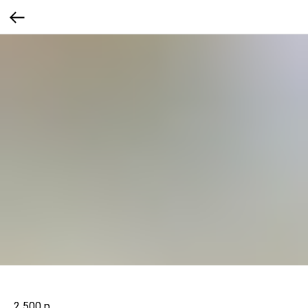
2 500
р.